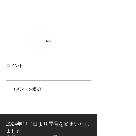
コメント
コメントを追加…
【施工事例】木の温もり
青空の下で最高
溢れる新築住宅に「メト
感！高崎市・観
ス ネクター15CB」を設
ミリーパークの
置しました！
アイベントに出
た！
2024年1月1日より屋号を
変更いたし
ました