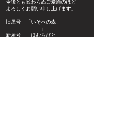
今後とも変わらぬご愛顧のほど
よろしくお願い申し上げます。
旧屋号 「いそべの森」
↓
新屋号 「ほむらびと」
群馬県安中市磯部にある
薪ストーブ
屋さん
​薪ストーブ専門店 ほむらびと
群馬県安中市下磯部382-2
電話：027-386-3206
FAX：027-386-3207