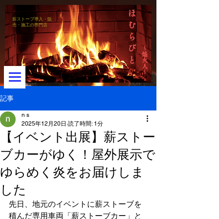
ほ
薪ストーブ導入・販
む
売・施工の専門店
ら
び
～焔火人～
と
記事
n s
2025年12月20日
読了時間: 1分
メニュー
【イベント出展】薪ストー
ブカーがゆく！屋外展示で
ゆらめく炎をお届けしま
した
先日、地元のイベントに薪ストーブを
積んだ専用車両「薪ストーブカー」と