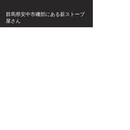
群馬県安中市磯部にある
薪ストーブ
屋さん
​薪ストーブ専門店 ほむらびと
群馬県安中市下磯部382-2
電話：027-386-3206
FAX：027-386-3207
Eメールアドレス
homurabito@enkabito.com