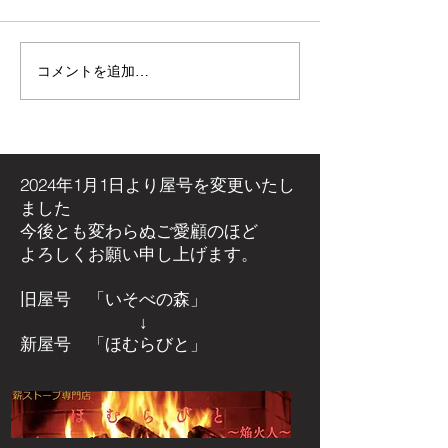
コメントを追加…
【施工事例】木の温もり
青空の下で最高
溢れる新築住宅に「メト
感！高崎市・観
ス ネクター15CB」を設
ミリーパークの
置しました！
アイベントに出
た！
2024年1月1日より屋号を
変更いたし
ました
今後とも変わらぬご愛顧のほど
よろしくお願い申し上げます。
旧屋号 「いそべの森」
↓
新屋号 「ほむらびと」