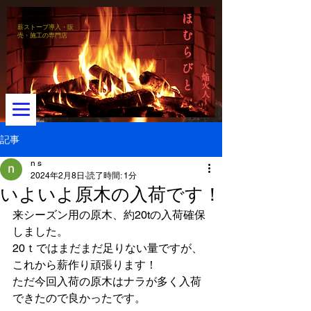
ほ
薪ストーブ導入・販
む
売・施工の専門店
ら
び
～焔火人～
と
記事
n s
2024年2月8日
読了時間: 1分
メニュー
いよいよ原木の入荷です！
来シーズン用の原木、約20tの入荷確保
しました。
20ｔではまだまだ足りない量ですが、
これから薪作り頑張ります！
ただ今回入荷の原木はナラが多く入荷
できたので良かったです。