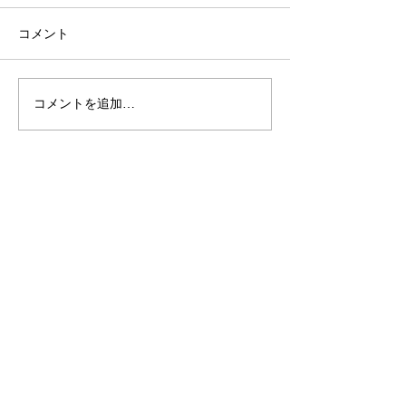
コメント
コメントを追加…
【施工事例】木の温もり
青空の下で最高
溢れる新築住宅に「メト
感！高崎市・観
ス ネクター15CB」を設
ミリーパークの
置しました！
アイベントに出
た！
2024年1月1日より屋号を
変更いたし
ました
今後とも変わらぬご愛顧のほど
よろしくお願い申し上げます。
旧屋号 「いそべの森」
↓
新屋号 「ほむらびと」