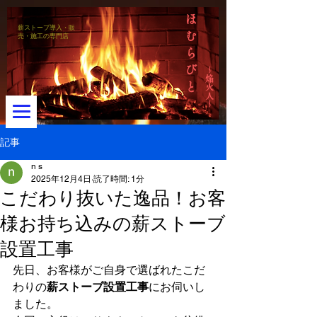
ほ
薪ストーブ導入・販
む
売・施工の専門店
ら
び
～焔火人～
と
記事
n s
2025年12月4日
読了時間: 1分
メニュー
こだわり抜いた逸品！お客
様お持ち込みの薪ストーブ
設置工事
先日、お客様がご自身で選ばれたこだ
わりの
薪ストーブ設置工事
にお伺いし
ました。