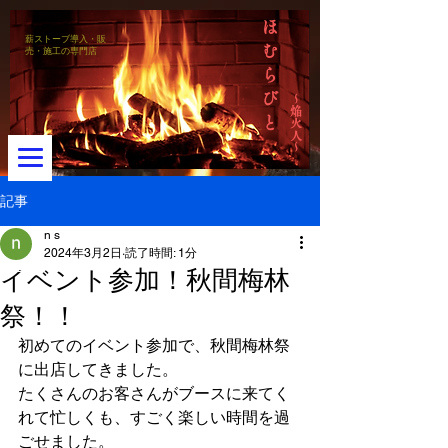
ほ
薪ストーブ導入・販
む
売・施工の専門店
ら
び
～焔火人～
と
記事
n s
2024年3月2日
読了時間: 1分
メニュー
イベント参加！秋間梅林
祭！！
初めてのイベント参加で、秋間梅林祭
に出店してきました。
たくさんのお客さんがブースに来てく
れて忙しくも、すごく楽しい時間を過
ごせました。