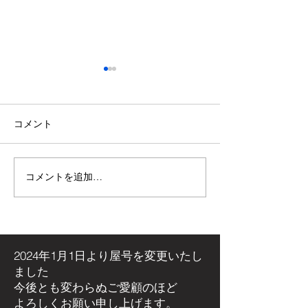
コメント
コメントを追加…
【施工事例】木の温もり
青空の下で最高
溢れる新築住宅に「メト
感！高崎市・観
ス ネクター15CB」を設
ミリーパークの
置しました！
アイベントに出
た！
2024年1月1日より屋号を
変更いたし
ました
今後とも変わらぬご愛顧のほど
よろしくお願い申し上げます。