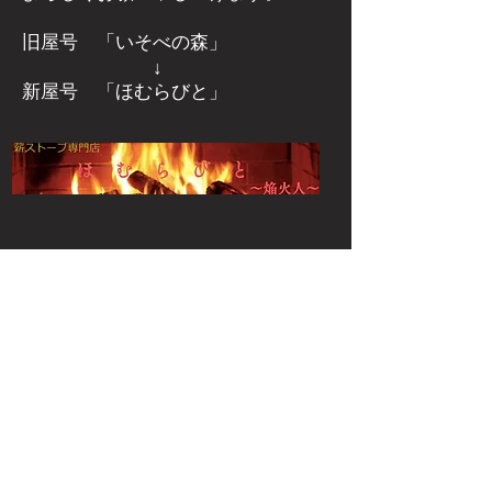
旧屋号 「いそべの森」
↓
新屋号 「ほむらびと」
群馬県安中市磯部にある
薪ストーブ
屋さん
​薪ストーブ専門店 ほむらびと
群馬県安中市下磯部382-2
電話：027-386-3206
FAX：027-386-3207
Eメールアドレス