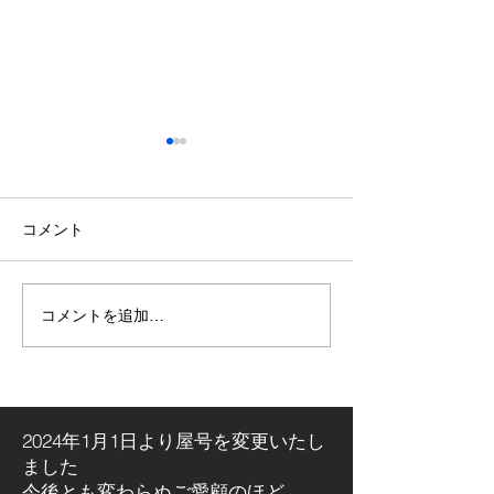
コメント
コメントを追加…
【施工事例】木の温もり
青空の下で最高
溢れる新築住宅に「メト
感！高崎市・観
ス ネクター15CB」を設
ミリーパークの
置しました！
アイベントに出
た！
2024年1月1日より屋号を
変更いたし
ました
今後とも変わらぬご愛顧のほど