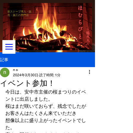
ほ
薪ストーブ導入・販
む
売・施工の専門店
ら
び
～焔火人～
と
記事
n s
2024年3月30日
読了時間: 1分
メニュー
イベント参加！
今日は、安中市主催の桜まつりのイベ
ントに出店しました。
桜はまだ咲いておらず、残念でしたが
お客さんはたくさん来ていただき
想像以上に盛り上がったイベントでし
た。