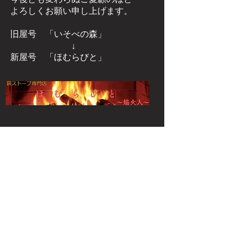
よろしくお願い申し上げます。
旧屋号 「いそべの森」
↓
新屋号 「ほむらびと」
群馬県安中市磯部にある
薪ストーブ
屋さん
​薪ストーブ専門店 ほむらびと
群馬県安中市下磯部382-2
電話：027-386-3206
FAX：027-386-3207