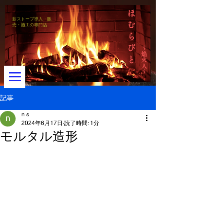
ほ
薪ストーブ導入・販
む
売・施工の専門店
ら
び
～焔火人～
と
記事
n s
2024年6月17日
読了時間: 1分
メニュー
モルタル造形