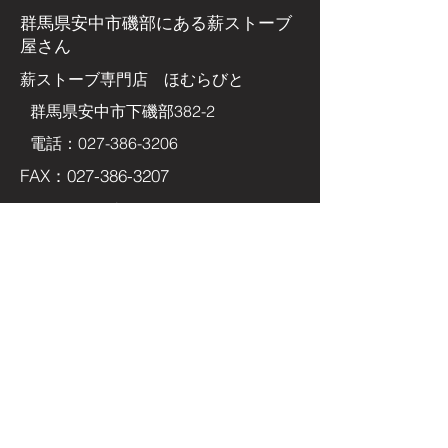
群馬県安中市磯部にある
薪ストーブ
屋さん
​薪ストーブ専門店 ほむらびと
群馬県安中市下磯部382-2
電話：027-386-3206
FAX：027-386-3207
Eメールアドレス
homurabito@enkabito.com