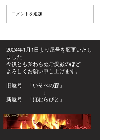
コメントを追加…
【施工事例】木の温もり
青空の下で最高
溢れる新築住宅に「メト
感！高崎市・観
ス ネクター15CB」を設
ミリーパークの
置しました！
アイベントに出
た！
2024年1月1日より屋号を
変更いたし
ました
今後とも変わらぬご愛顧のほど
よろしくお願い申し上げます。
旧屋号 「いそべの森」
↓
新屋号 「ほむらびと」