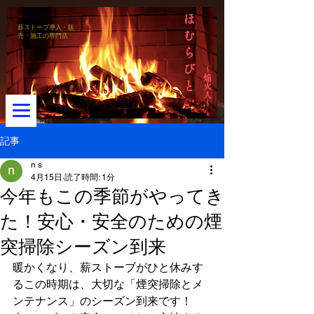
ほ
薪ストーブ導入・販
む
売・施工の専門店
ら
び
～焔火人～
と
記事
n s
4月15日
読了時間: 1分
メニュー
今年もこの季節がやってき
た！安心・安全のための煙
突掃除シーズン到来
暖かくなり、薪ストーブがひと休みす
るこの時期は、大切な「煙突掃除とメ
ンテナンス」のシーズン到来です！