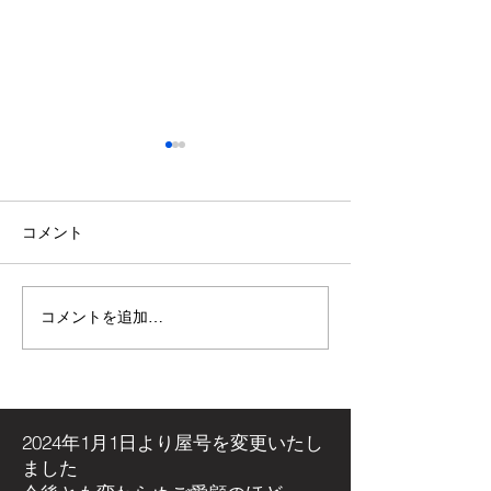
コメント
コメントを追加…
【施工事例】木の温もり
青空の下で最高
溢れる新築住宅に「メト
感！高崎市・観
ス ネクター15CB」を設
ミリーパークの
置しました！
アイベントに出
た！
2024年1月1日より屋号を
変更いたし
ました