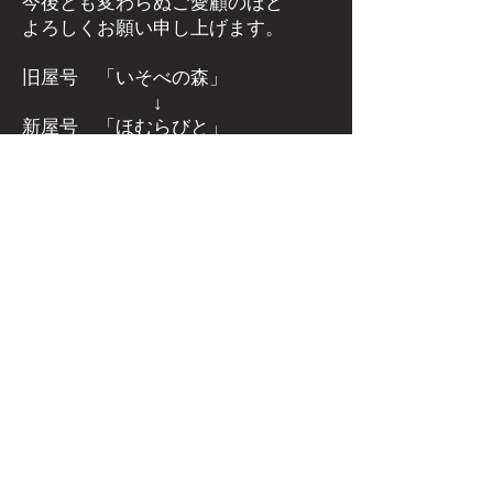
今後とも変わらぬご愛顧のほど
よろしくお願い申し上げます。
旧屋号 「いそべの森」
↓
新屋号 「ほむらびと」
群馬県安中市磯部にある
薪ストーブ
屋さん
​薪ストーブ専門店 ほむらびと
群馬県安中市下磯部382-2
電話：027-386-3206
FAX：027-386-3207