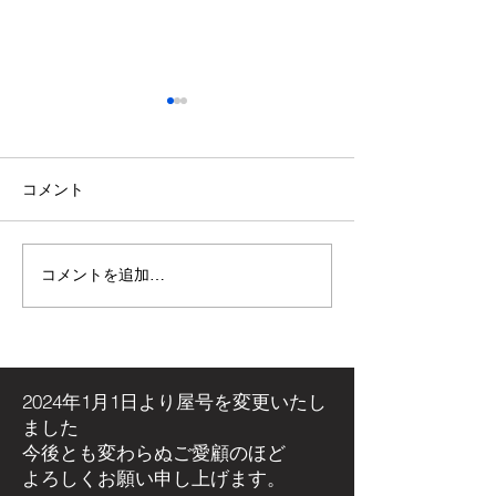
コメント
コメントを追加…
【施工事例】木の温もり
青空の下で最高
溢れる新築住宅に「メト
感！高崎市・観
ス ネクター15CB」を設
ミリーパークの
置しました！
アイベントに出
た！
2024年1月1日より屋号を
変更いたし
ました
今後とも変わらぬご愛顧のほど
よろしくお願い申し上げます。