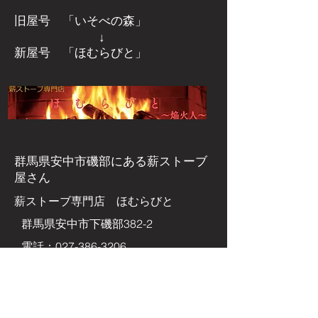
旧屋号 「いそべの森」
↓
新屋号 「ほむらびと」
群馬県安中市磯部にある
薪ストーブ
屋さん
​薪ストーブ専門店 ほむらびと
群馬県安中市下磯部382-2
電話：027-386-3206
FAX：027-386-3207
Eメールアドレス
homurabito@enkabito.com