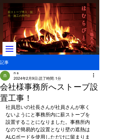
ほ
薪ストーブ導入・販
む
売・施工の専門店
ら
び
～焔火人～
と
記事
n s
2024年2月9日
読了時間: 1分
メニュー
会社様事務所へストーブ設
置工事！
社員思いの社長さんが社員さんが寒く
ないようにと事務所内に薪ストーブを
設置することになりました。事務所内
なので簡易的な設置となり壁の遮熱は
ALCボードを使用しただけに留まりま