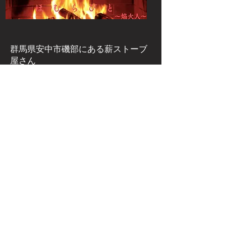
群馬県安中市磯部にある
薪ストーブ
屋さん
​薪ストーブ専門店 ほむらびと
群馬県安中市下磯部382-2
電話：027-386-3206
FAX：027-386-3207
Eメールアドレス
homurabito@enkabito.com