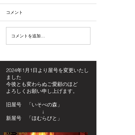
コメント
コメントを追加…
【施工事例】木の温もり
青空の下で最高
溢れる新築住宅に「メト
感！高崎市・観
ス ネクター15CB」を設
ミリーパークの
置しました！
アイベントに出
た！
2024年1月1日より屋号を
変更いたし
ました
今後とも変わらぬご愛顧のほど
よろしくお願い申し上げます。
旧屋号 「いそべの森」
↓
新屋号 「ほむらびと」