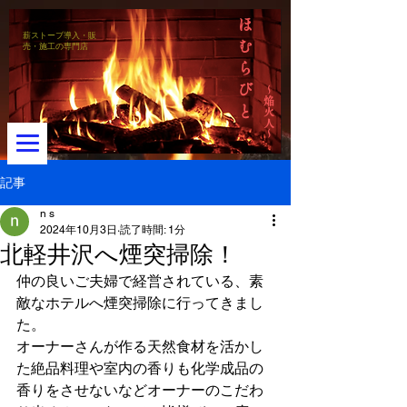
ほ
薪ストーブ導入・販
む
売・施工の専門店
ら
び
～焔火人～
と
記事
n s
2024年10月3日
読了時間: 1分
メニュー
北軽井沢へ煙突掃除！
仲の良いご夫婦で経営されている、素
敵なホテルへ煙突掃除に行ってきまし
た。
オーナーさんが作る天然食材を活かし
た絶品料理や室内の香りも化学成品の
香りをさせないなどオーナーのこだわ