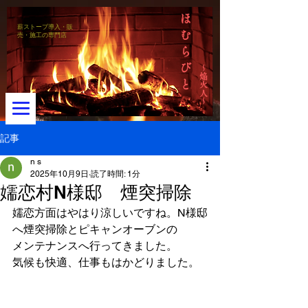
ほ
薪ストーブ導入・販
む
売・施工の専門店
ら
び
～焔火人～
と
記事
n s
2025年10月9日
読了時間: 1分
メニュー
嬬恋村N様邸 煙突掃除
嬬恋方面はやはり涼しいですね。N様邸
へ煙突掃除とピキャンオーブンの
メンテナンスへ行ってきました。
気候も快適、仕事もはかどりました。