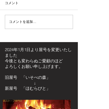
コメント
コメントを追加…
【施工事例】木の温もり
青空の下で最高
溢れる新築住宅に「メト
感！高崎市・観
ス ネクター15CB」を設
ミリーパークの
置しました！
アイベントに出
た！
2024年1月1日より屋号を
変更いたし
ました
今後とも変わらぬご愛顧のほど
よろしくお願い申し上げます。
旧屋号 「いそべの森」
↓
新屋号 「ほむらびと」