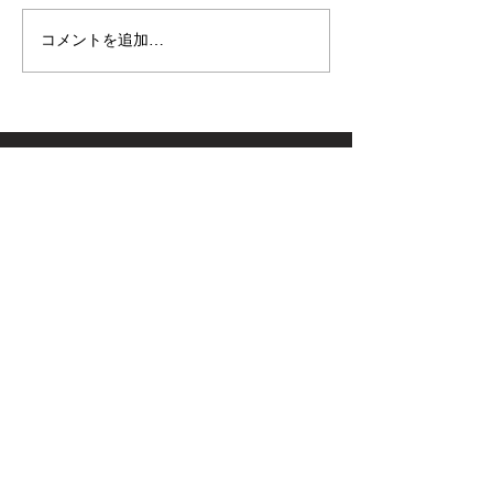
コメントを追加…
【施工事例】木の温もり
青空の下で最高
溢れる新築住宅に「メト
感！高崎市・観
ス ネクター15CB」を設
ミリーパークの
置しました！
アイベントに出
た！
2024年1月1日より屋号を
変更いたし
ました
今後とも変わらぬご愛顧のほど
よろしくお願い申し上げます。
旧屋号 「いそべの森」
↓
新屋号 「ほむらびと」