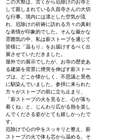
この大祭は、古くから厄除けのお寺と
して親しまれている久昌寺さんの大切
な行事。境内には凛とした空気が流
れ、厄除けの祈祷に訪れる方々の真剣
な表情が印象的でした。そんな厳かな
雰囲気の中、私は薪ストーブを通じて
皆様に「温もり」をお届けするべく出
展させていただきました。
屋外での展示でしたが、お寺の歴史あ
る建築を背景に煙突を伸ばす薪ストー
ブは、どこか懐かしく、不思議と景色
に馴染んでいました。参拝に来られた
方々がストーブの前に立ち止まり、
「薪ストーブの火を見ると、心が落ち
着くね」と、じんわり広がる熱を楽し
んでくださる姿がとても嬉しかったで
す。
厄除けで心の中をスッキリと整え、薪
ストーブの火で体も芯から温める。そ