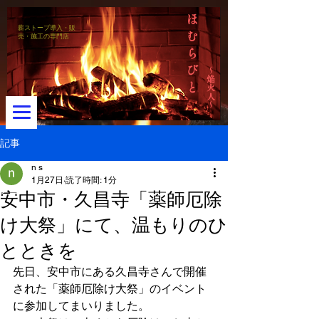
ほ
薪ストーブ導入・販
む
売・施工の専門店
ら
び
～焔火人～
と
記事
n s
1月27日
読了時間: 1分
メニュー
安中市・久昌寺「薬師厄除
け大祭」にて、温もりのひ
とときを
先日、安中市にある久昌寺さんで開催
された「薬師厄除け大祭」のイベント
に参加してまいりました。