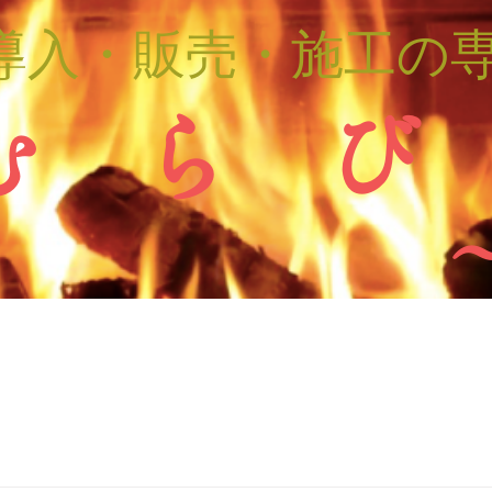
導入・販売・施工の
む ら び