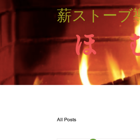
薪ストーブ
ほ 
All Posts