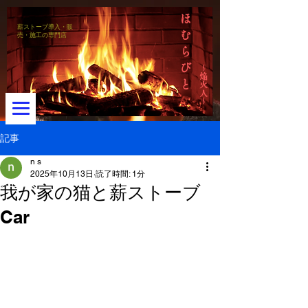
ほ
薪ストーブ導入・販
む
売・施工の専門店
ら
び
～焔火人～
と
記事
n s
2025年10月13日
読了時間: 1分
メニュー
我が家の猫と薪ストーブ
Car