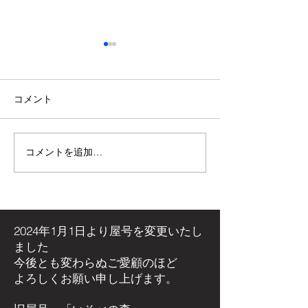
コメント
コメントを追加…
【施工事例】木の温もり
青空の下で最高
溢れる新築住宅に「メト
感！高崎市・観
ス ネクター15CB」を設
ミリーパークの
置しました！
アイベントに出
た！
2024年1月1日より屋号を
変更いたし
ました
今後とも変わらぬご愛顧のほど
よろしくお願い申し上げます。