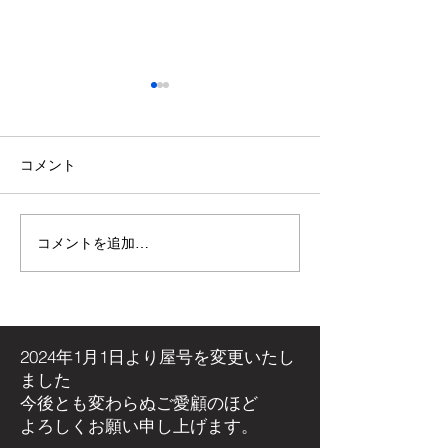
コメント
コメントを追加…
【施工事例】木の温もり
青空の下で最高
溢れる新築住宅に「メト
感！高崎市・観
ス ネクター15CB」を設
ミリーパークの
置しました！
アイベントに出
た！
2024年1月1日より屋号を
変更いたし
ました
今後とも変わらぬご愛顧のほど
よろしくお願い申し上げます。