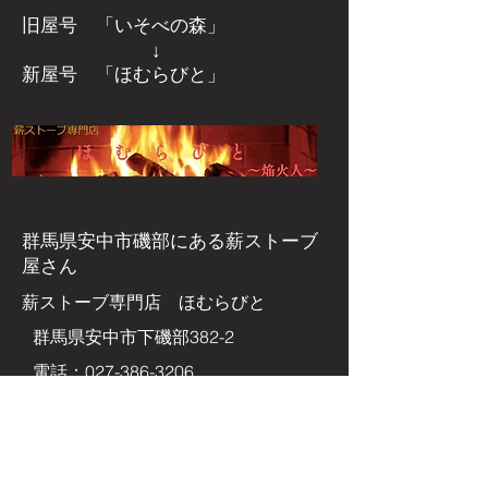
旧屋号 「いそべの森」
↓
新屋号 「ほむらびと」
群馬県安中市磯部にある
薪ストーブ
屋さん
​薪ストーブ専門店 ほむらびと
群馬県安中市下磯部382-2
電話：027-386-3206
FAX：027-386-3207
Eメールアドレス
homurabito@enkabito.com