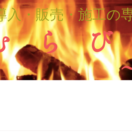
導入・販売・施工の
む ら び