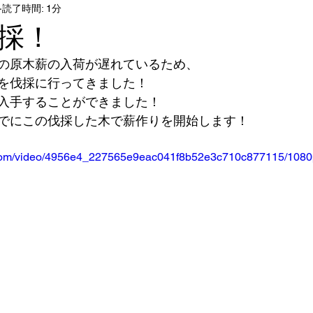
読了時間: 1分
採！
の原木薪の入荷が遅れているため、
を伐採に行ってきました！
入手することができました！
でにこの伐採した木で薪作りを開始します！
ic.com/video/4956e4_227565e9eac041f8b52e3c710c877115/1080