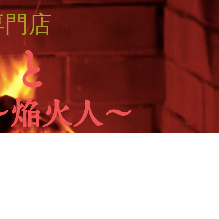
専門店
 と
～焔火人～