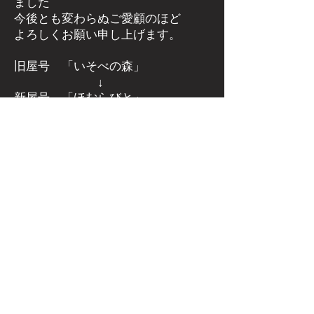
ました
今後とも変わらぬご愛顧のほど
よろしくお願い申し上げます。
旧屋号 「いそべの森」
↓
新屋号 「ほむらびと」
群馬県安中市磯部にある
薪ストーブ
屋さん
​薪ストーブ専門店 ほむらびと
群馬県安中市下磯部382-2
電話：027-386-3206
FAX：027-386-3207