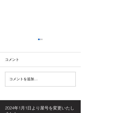
コメント
コメントを追加…
【施工事例】木の温もり
青空の下で最高
溢れる新築住宅に「メト
感！高崎市・観
ス ネクター15CB」を設
ミリーパークの
置しました！
アイベントに出
た！
2024年1月1日より屋号を
変更いたし