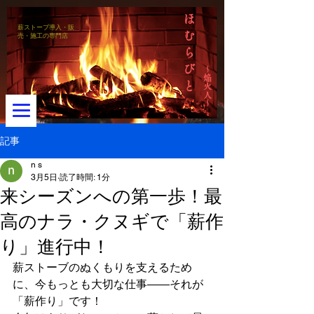
ほ
薪ストーブ導入・販
む
売・施工の専門店
ら
び
～焔火人～
と
記事
n s
3月5日
読了時間: 1分
メニュー
来シーズンへの第一歩！最
高のナラ・クヌギで「薪作
り」進行中！
薪ストーブのぬくもりを支えるため
に、今もっとも大切な仕事――それが
「薪作り」です！