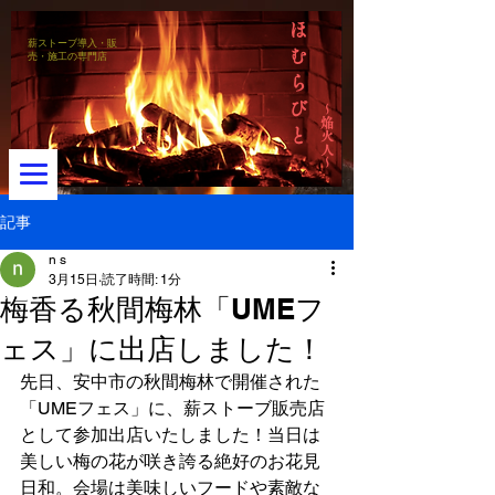
ほ
薪ストーブ導入・販
む
売・施工の専門店
ら
び
～焔火人～
と
記事
n s
3月15日
読了時間: 1分
メニュー
梅香る秋間梅林「UMEフ
ェス」に出店しました！
先日、安中市の秋間梅林で開催された
「UMEフェス」に、薪ストーブ販売店
として参加出店いたしました！当日は
美しい梅の花が咲き誇る絶好のお花見
日和。会場は美味しいフードや素敵な