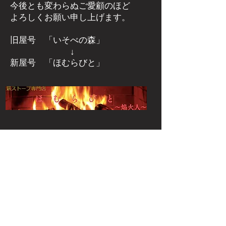
今後とも変わらぬご愛顧のほど
よろしくお願い申し上げます。
旧屋号 「いそべの森」
↓
新屋号 「ほむらびと」
群馬県安中市磯部にある
薪ストーブ
屋さん
​薪ストーブ専門店 ほむらびと
群馬県安中市下磯部382-2
電話：027-386-3206
FAX：027-386-3207