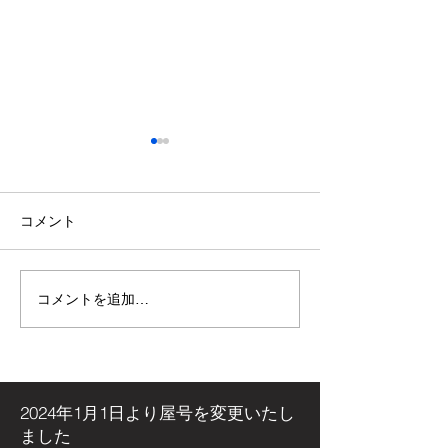
コメント
コメントを追加…
【施工事例】木の温もり
青空の下で最高
溢れる新築住宅に「メト
感！高崎市・観
ス ネクター15CB」を設
ミリーパークの
置しました！
アイベントに出
た！
2024年1月1日より屋号を
変更いたし
ました