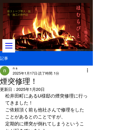
ほ
薪ストーブ導入・販
む
売・施工の専門店
ら
び
～焔火人～
と
記事
n s
2025年1月17日
読了時間: 1分
メニュー
煙突修理！
更新日：
2025年1月20日
松井田町にあるU様邸の煙突修理に行っ
てきました！
ご依頼頂く前も他社さんで修理をした
ことがあるとのことですが、
定期的に煙突が倒れてしまうというこ