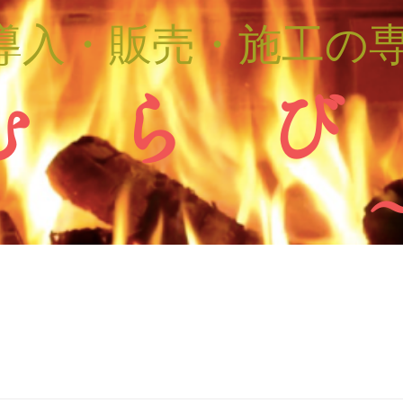
導入・販売・施工の
む ら び