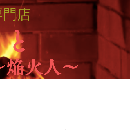
専門店
 と
～焔火人～