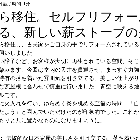
日
読了時間: 1分
ら移住。セルフリフォー
る、新しい薪ストーブの
ら移住し、古民家をご自身の手でリフォームされている
伺いしました。
い障子など、お客様が大切に再生されている空間。そこ
染みます。今回は室内の天井を貫通させ、まっすぐ力強
特有の落ち着いた雰囲気を引き立てる、美しい仕上がり
な瓦屋根に合わせて慎重に行いました。青空に映える煙
ルです。
に火入れを行い、ゆらめく炎を眺める至福の時間。「自
たよう」と喜んでいただけたのが印象的でした。これか
もりと共に豊かなものになりますように。
：
 伝統的な日本家屋の美しさを引き立てる、落ち着い