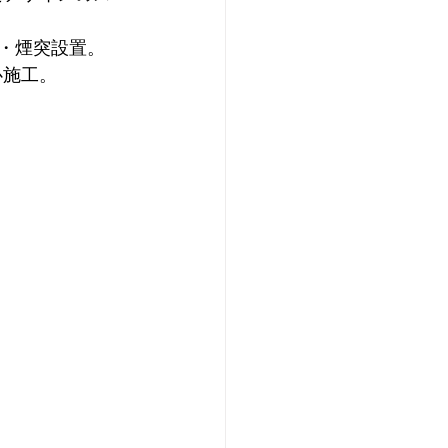
通・煙突設置。
心施工。