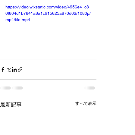
https://video.wixstatic.com/video/4956e4_c8
0f804d1b7841a8a1c915625a870d02/1080p/
mp4/file.mp4
すべて表示
最新記事