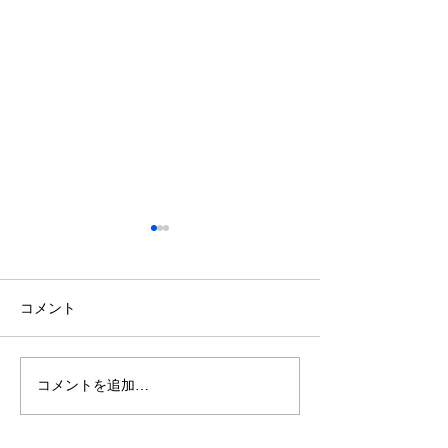
コメント
コメントを追加…
【施工事例】木の温もり
青空の下で最高
溢れる新築住宅に「メト
感！高崎市・観
ス ネクター15CB」を設
ミリーパークの