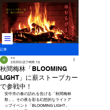
ほ
薪ストーブ導入・販
む
売・施工の専門店
ら
び
～焔火人～
と
記事
n s
2月25日
読了時間: 1分
メニュー
秋間梅林「BLOOMING
LIGHT」に薪ストーブカー
で参戦中！
安中市の春の訪れを告げる「秋間梅林
祭」。その夜を彩る幻想的なライトア
ップイベント「BLOOMING LIGHT」