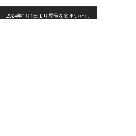
置しました！
アイベントに出
た！
2024年1月1日より屋号を
変更いたし
ました
今後とも変わらぬご愛顧のほど
よろしくお願い申し上げます。
旧屋号 「いそべの森」
↓
新屋号 「ほむらびと」
群馬県安中市磯部にある
薪ストーブ
屋さん
​薪ストーブ専門店 ほむらびと