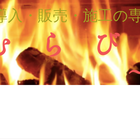
導入・販売・施工の
む ら び