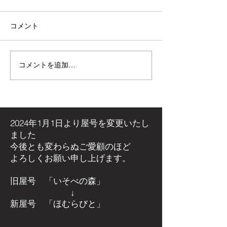
コメント
コメントを追加…
【施工事例】木の温もり
青空の下で最高
溢れる新築住宅に「メト
感！高崎市・観
ス ネクター15CB」を設
ミリーパークの
置しました！
アイベントに出
た！
2024年1月1日より屋号を
変更いたし
ました
今後とも変わらぬご愛顧のほど
よろしくお願い申し上げます。
旧屋号 「いそべの森」
↓
新屋号 「ほむらびと」