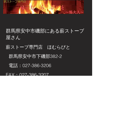
群馬県安中市磯部にある
薪ストーブ
屋さん
​薪ストーブ専門店 ほむらびと
群馬県安中市下磯部382-2
電話：027-386-3206
FAX：027-386-3207
Eメールアドレス
homurabito@enkabito.com