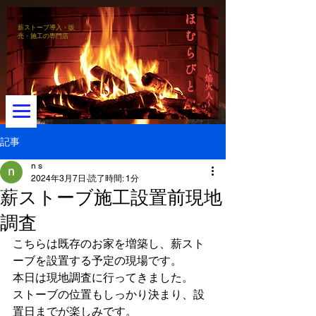
ほ
薪ストーブ導入・販
む
売・施工の専門店
ら
び
～焔火人～
と
記事
n s
2024年3月7日
読了時間: 1分
メニュー
薪ストーブ施工設置前現地
調査
こちらは既存のお家を増築し、薪スト
ーブを設置する予定の現場です。
本日は現地調査に行ってきました。
ストーブの位置もしっかり決まり、設
置日までが楽しみです。