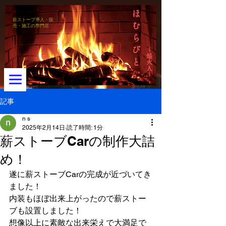
ほ
薪ストーブ導入・販
む
売・施工の専門店
ら
び
～焔火人～
と
記事
n s
2025年2月14日
読了時間: 1分
メニュー
薪ストーブCarの制作大詰
め！
遂に薪ストーブCarの完成が近づいてき
ました！
内装もほぼ出来上がったので薪ストー
ブも設置しました！
想像以上に素敵な出来栄えで大満足で