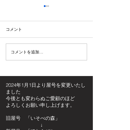
コメント
コメントを追加…
【施工事例】木の温もり
青空の下で最高
溢れる新築住宅に「メト
感！高崎市・観
ス ネクター15CB」を設
ミリーパークの
置しました！
アイベントに出
た！
2024年1月1日より屋号を
変更いたし
ました
今後とも変わらぬご愛顧のほど
よろしくお願い申し上げます。
旧屋号 「いそべの森」
↓