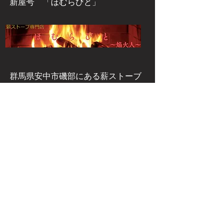
新屋号 「ほむらびと」
群馬県安中市磯部にある
薪ストーブ
屋さん
​薪ストーブ専門店 ほむらびと
群馬県安中市下磯部382-2
電話：027-386-3206
FAX：027-386-3207
Eメールアドレス
homurabito@enkabito.com