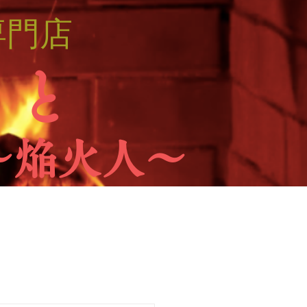
専門店
 と
～焔火人～