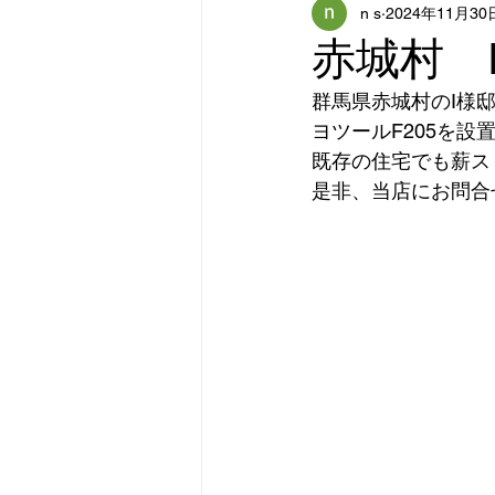
n s
2024年11月30
赤城村 
群馬県赤城村のI様
ヨツールF205を
既存の住宅でも薪ス
是非、当店にお問合