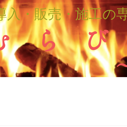
導入・販売・施工の
む ら び