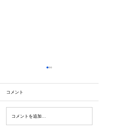
コメント
コメントを追加…
【施工事例】木の温もり
青空の下で最高
溢れる新築住宅に「メト
感！高崎市・観
ス ネクター15CB」を設
ミリーパークの