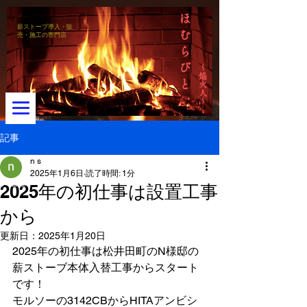
ほ
薪ストーブ導入・販
む
売・施工の専門店
ら
び
～焔火人～
と
記事
n s
2025年1月6日
読了時間: 1分
メニュー
2025年の初仕事は設置工事
から
更新日：
2025年1月20日
2025年の初仕事は松井田町のN様邸の
薪ストーブ本体入替工事からスタート
です！
モルソーの3142CBからHITAアンビシ