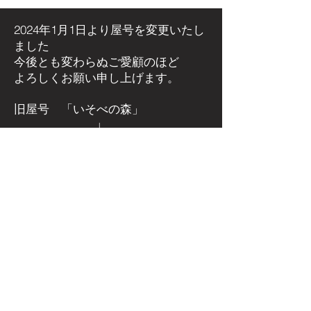
置しました！
アイベントに出
た！
2024年1月1日より屋号を
変更いたし
ました
今後とも変わらぬご愛顧のほど
よろしくお願い申し上げます。
旧屋号 「いそべの森」
↓
新屋号 「ほむらびと」
群馬県安中市磯部にある
薪ストーブ
屋さん
​薪ストーブ専門店 ほむらびと
群馬県安中市下磯部382-2