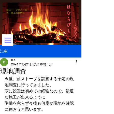
ほ
薪ストーブ導入・販
む
売・施工の専門店
ら
び
～焔火人～
と
記事
n s
2024年3月21日
読了時間: 1分
メニュー
現地調査
今度、薪ストーブを設置する予定の現
地調査に行ってきました。
蔵に設置は初めての経験なので、最適
な施工が出来るように
準備を怠らず今後も何度か現地を確認
に伺おうと思います。