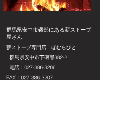
群馬県安中市磯部にある
薪ストーブ
屋さん
​薪ストーブ専門店 ほむらびと
群馬県安中市下磯部382-2
電話：027-386-3206
FAX：027-386-3207
Eメールアドレス
homurabito@enkabito.com