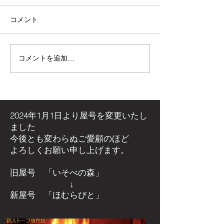
コメント
コメントを追加…
【施工事例】木の温もり
青空の下で最高
溢れる新築住宅に「メト
感！高崎市・観
ス ネクター15CB」を設
ミリーパークの
置しました！
アイベントに出
た！
2024年1月1日より屋号を
変更いたし
ました
今後とも変わらぬご愛顧のほど
よろしくお願い申し上げます。
旧屋号 「いそべの森」
↓
新屋号 「ほむらびと」