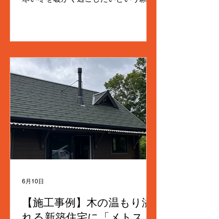
を持つお客様にとって、薪ストーブは
ただの暖房器具以上の存在です。今回
は、その施工工事の様子とお客様の喜
びの声を中心にご紹介します。 薪スト
ーブ導入の背景とお客様の想い 草津町
は冬の寒さが厳しい地域です。お客様
は長年、自然の炎で暖を取る薪ストー
ブの導入を夢見ていました。電気やガ
スの暖房とは違い、薪ストーブは火の
揺らぎや薪が燃える香りが心地よく、
家族が集まる空間を豊かにします。 お
客様は「薪ストーブがある生活は憧れ
だった」と話し、施工前から期待に胸
を膨らませていました。薪の準備や火
の管理は手間がかかるものの、その分
6月10日
だけ得られる満足感は大きいもので
す。 施工工事のポイントと工夫 薪ス
【施工事例】木の温もり溢
トーブの設置には安全面と機能面の両
れる新築住宅に「メトス ネ