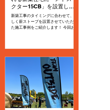
方を考慮した施工が求められます。今
クター15CB」を設置しま
回の工事では以下の点に特に注意しま
した！
した。 煙突の設置場所と高さの調整
新築工事のタイミングに合わせて、新
煙突は煙の排出効率を高めるために最
しく薪ストーブを設置させていただい
適な位置に設置。草津町の気候に合わ
た施工事例をご紹介します！ 今回お選
せて耐寒性も考慮しました。 薪ストー
びいただいたモデルは、コンパクトな
ブ本体の選定 ...
がらも高い暖房能力を持つ「メトス ネ
クター15CB」。四角くスタイリッシ
ュで力強いデザインが、こだわりが詰
まった美しい木壁の開放的なリビング
に美しく調和しています。 グレーを基
調としたシックな炉台と炉壁（ステー
ジ）が、ストーブ本体のマットなブラ
ックを引き立てていて本当に素敵で
す。吹き抜けの天井に向かってまっす
ぐ美しく伸びる煙突は、家全体を効率
よく暖めるだけでなく、インテリアと
しても圧倒的な存在感を放っていま
す。 新しいお住まいで、薪ストーブの