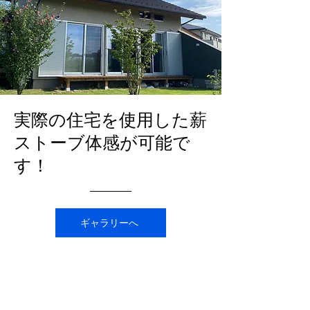
り、たくさんのお客様に実物のストー
ブや斧などのギアに触れていただく、
とても素敵な機会となりました。青空
の下、お隣のブースから漂う美味しそ
うなフランクフルトの香りに包まれな
がら、私も最高の開放感を満喫した一
日でした。 ご来場いただき、当店のブ
​実際の住宅を使用した薪
ースにお立ち寄りくださった皆様、本
ストーブ体感が可能で
当にありがとうございました！
す！
ギャラリーへ