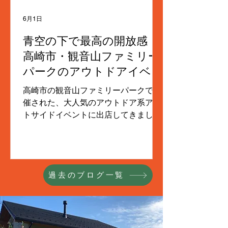
柔らかな暖かさと揺らぐ炎を囲みなが
6月1日
ら、ご家族で最高の冬のひとときを過
ごしていただけるのが今からとても楽
青空の下で最高の開放感！
しみです！
高崎市・観音山ファミリー
パークのアウトドアイベン
トに出店しました！
高崎市の観音山ファミリーパークで開
催された、大人気のアウトドア系アウ
トサイドイベントに出店してきまし
た！ 当日は見事な五月晴れに恵まれ、
青空と緑の芝生が広がる絶好のロケー
ション。会場には「TEAM
OUTSIDE」の爽やかなフラッグがな
過去のブログ一覧
びき、多くのアウトドアファンやご家
族連れで大賑わいでした。 当店のブー
スでは、おなじみの「薪ストーブカ
ー」を展示！子どもたちが車内の特等
席に座って楽しそうに過ごしてくれた