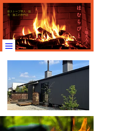
ほ
薪ストーブ導入・販
む
売・施工の専門店
ら
び
～焔火人～
と
メニュー