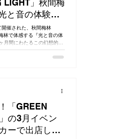
G LIGHT」秋間梅
光と音の体験型
』に出店しまし
て開催された、秋間梅林
』秋間梅林で体感する『光と音の体
ヶ月間にわたるこの幻想的な
トーブとともに参加させてい
本当にたくさんの素晴らしい
ない時間となりました！ 夜
れた音で鮮やかに演出される
ブブースにも驚くほど多くの
いました。お写真にあるよう
士、カップルの皆様など、本
炎を囲んでくださいました。
「GREEN
火はやっぱり癒やされます
SE」の3月イベン
してくださり、寒さを忘れる
ました。 さらにイベント期
カーで出店しま
スへ応援に駆けつけてくださ