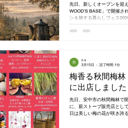
した！
るという嬉しいサプライズ
先日、新しくオープンを迎え
そして市長をはじめとする
WOOD'S BASE」で開
イベントを盛り上げられた
ン＆旅する暮らしフェス20
きな励みとなりました。 薪
ーとともに出店いたしました！ 3月21日・22日の
なった当日は、まだ少し春
青空が広がる絶好のキャン
記念すべき門出を祝う多く
れ、可愛いワンちゃんたちで大賑
中、当店自慢の「薪ストー
n s
3月15日
読了時間: 1分
ィから煙突がすっと伸びた
を止めて覗き込んでくださ
梅香る秋間梅林
火を入れると、揺らめく炎
に出店しました
芯から温まる心地よさに皆
の炎は癒やされますね」「
先日、安中市の秋間梅林で開
最高！」といった嬉しいお声
に、薪ストーブ販売店とし
い空気の中で、薪ストーブ
日は美しい梅の花が咲き誇
レクトにお伝えすることができ
美味しいフードや素敵なク
WOOD'S BASEの皆様
地よい音楽に包まれ、たく
います！そしてご来場いた