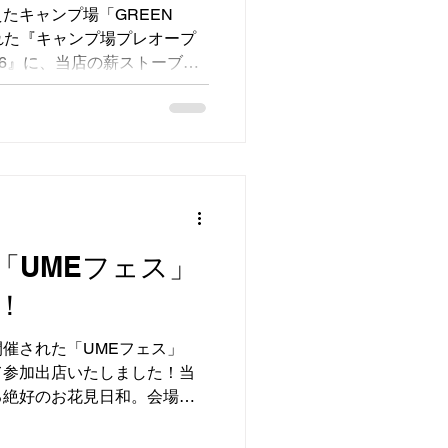
もありました！地域の皆様、
たキャンプ場「GREEN
皆様と一緒にこの素晴らしい
催された『キャンプ場プレオープ
ことは、私たちにとっても大
26』に、当店の薪ストーブカ
ストーブの暖かさを通
開催と
の寒さが残るものの、澄んだ
プ日和。会場はキャンプ場の
のキャンパー様やご家族連
わいでした。 そんな
ブカー」は大注目！黒いボデ
佇まいに、多くのお客様が足
いました。実際にストーブに
「UMEフェス」
の美しさと、じんわり身体の
！
様うっとり。「やっぱり本物
アウトドアにこれがあったら
催された「UMEフェス」
が飛び交い、3月の少し肌寒
て参加出店いたしました！当
ならではの格別な魅力をダイ
る絶好のお花見日和。会場は
ました。 GREEN
ラフトマーケット、そして心
、オープン本当におめでとうござ
さんの笑顔で溢れていまし