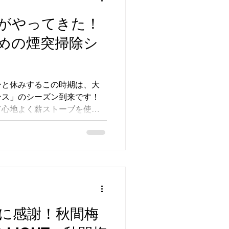
素敵な機会となりました。青
漂う美味しそうなフランクフ
がやってきた！
、私も最高の開放感を満喫し
めの煙突掃除シ
にありがとうございました！
ひと休みするこの時期は、大
ンス」のシーズン到来です！
て心地よく薪ストーブを使っ
ま各ご家庭のメンテナンスに
は、ストーブ本体をしっかり
ッフルなど）を一つひとつ丁
ック。普段は見えない煙突の
）を落としていきます。 煙
100%発揮させるだけでな
も欠かせない大切なステップ
炎を安心して楽しんでいただ
に感謝！秋間梅
めてしっかり仕上げていきま