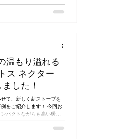
その施工工事の様子とお客様
ます。 薪ストーブ導入の背
冬の寒さが厳しい地域です。
暖を取る薪ストーブの導入を
スの暖房とは違い、薪ストー
る香りが心地よく、家族が集
お客様は「薪ストーブがある
、施工前から期待に胸を膨ら
の温もり溢れる
や火の管理は手間がかかるも
トス ネクター
足感は大きいものです。 施
ストーブの設置には安全面と
しました！
工が求められます。今回の工
ました。 煙突の設置場所と
わせて、新しく薪ストーブを
例をご紹介します！ 今回お
合わせて耐寒性も考慮しまし
コンパクトながらも高い暖房
ブ本体の選定 ...
ー15CB」。四角くスタイリッ
こだわりが詰まった美しい木
く調和しています。 グレー