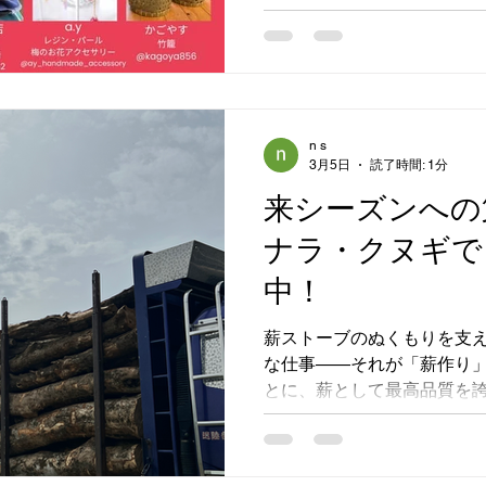
た。 当店は、暖かな薪スト
していただけるブースをご
いただき、「薪ストーブの
お話しさせていただく充実し
場いただいた皆様、そして
n s
てくださった皆様、本当に
3月5日
読了時間: 1分
来シーズンへの
ナラ・クヌギで
中！
薪ストーブのぬくもりを支
な仕事――それが「薪作り」
とに、薪として最高品質を
原木を十分に確保すること
うに、積み上がった丸太た
これらをクローラー（IMG_8