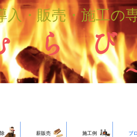
導入・販売・施工の
む ら び
除
薪販売
施工例
ブ