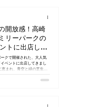
と炉壁（ステージ）が、スト
クを引き立てていて本当に素
向かってまっすぐ美しく伸び
く暖めるだけでなく、インテ
を放っています。 新しいお
の開放感！高崎
らかな暖かさと揺らぐ炎を囲
ミリーパークの
冬のひとときを過ごしていた
しみです！
ントに出店しま
パークで開催された、大人気
ドイベントに出店してきまし
会場には「TEAM
ラッグがなびき、多くのアウト
でした。 当店のブー
トーブカー」を展示！子ども
て楽しそうに過ごしてくれた
物のストーブや斧などのギア