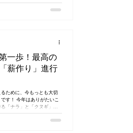
ーブの魅力を皆様に直接体感
用意。多くの方にお立ち寄り
ある暮らし」について楽しく
た一日となりました。 ご来
素敵なイベントを企画運営し
ありがとうございました！
第一歩！最高の
「薪作り」進行
えるために、今もっとも大切
です！ 今年はありがたいこ
誇る「ナラ」と「クヌギ」の
ができました！写真にあるよ
ちは圧巻のボリュームです。
501.HEIC）で運び、薪割り