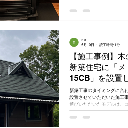
以上の存在です。今回は、
の喜びの声を中心にご紹介し
景とお客様の想い 草津町は
お客様は長年、自然の炎で
夢見ていました。電気やガ
ブは火の揺らぎや薪が燃え
n s
6月10日
読了時間: 1分
まる空間を豊かにします。 
生活は憧れだった」と話し
【施工事例】木
ませていました。薪の準備
新築住宅に「メ
のの、その分だけ得られる満
工工事のポイントと工夫 薪
15CB」を設置
機能面の両方を考慮した施
事では以下の点に特に注意し
新築工事のタイミングに合
高さの調整 煙突は煙の排出効率を高めるために最適な位
設置させていただいた施工事
置に設置。草津町の気候に
選びいただいたモデルは、
た。 薪ストー
能力を持つ「メトス ネクタ
シュで力強いデザインが、
壁の開放的なリビングに美し