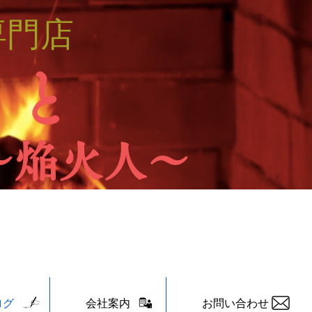
専門店
 と
～焔火人～
ログ
会社案内
お問い合わせ