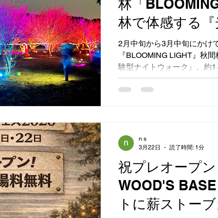
林「BLOOMIN
す！
林で体感する『
ナイトウォーク
2月中旬から3月中旬にかけ
『BLOOMING LIGHT
た！
験型ナイトウォーク』。約1
大イベントに、当店も薪ス
ただきました。期間中は、
出会いに恵まれた、忘れられ
の梅林が美しい光と洗練さ
空間の中、当店の薪ストー
お客様が足を止めてくださ
n s
3月22日
読了時間: 1分
に、ご家族連れやご友人同
当にたくさんの方が暖かな
祝プレオープン！
「あったかい！」「本物の
WOOD'S BA
ね」と満面の笑顔でお話し
ほどの温かい時間が流れてい
トに薪ストーブ
間中には、安中市長もブー