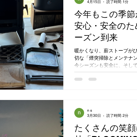
4月15日
読了時間: 1分
に触れていただく、とても
空の下、お隣のブースから
今年もこの季節
ルトの香りに包まれながら
安心・安全のた
た一日でした。 ご来場いただき、当店のブースにお立ち
寄りくださった皆様、本当
ーズン到来
暖かくなり、薪ストーブが
切な「煙突掃除とメンテナ
今シーズンも安全に、そし
ていただくために、ただい
飛び回っています。作業で
養生し、内部のパーツ（バ
寧に取り外して状態をチェ
奥まで、すっきりと煤（すす
突掃除は、ストーブの性能を
n s
3月30日
読了時間: 2分
く、煙突火災を防ぐために
です。来シーズンも美しい
たくさんの笑顔
けるよう、細部まで心を込