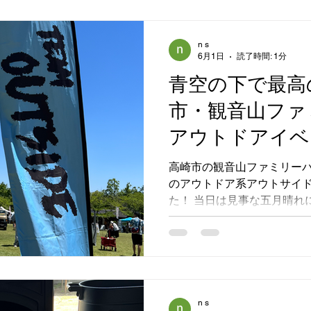
を基調としたシックな炉台
ーブ本体のマットなブラッ
敵です。吹き抜けの天井に
n s
6月1日
読了時間: 1分
る煙突は、家全体を効率よ
リアとしても圧倒的な存在感
青空の下で最高
住まいで、薪ストーブの柔
市・観音山ファ
みながら、ご家族で最高の
だけるのが今からとても楽
アウトドアイベ
した！
高崎市の観音山ファミリー
のアウトドア系アウトサイ
た！ 当日は見事な五月晴れに恵まれ、青空と緑の芝生が
広がる絶好のロケーション。
OUTSIDE」の爽やかなフ
ドアファンやご家族連れで大賑わい
スでは、おなじみの「薪ス
たちが車内の特等席に座っ
り、たくさんのお客様に実
n s