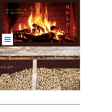
ほ
薪ストーブ導入・販
む
売・施工の専門店
ら
び
～焔火人～
と
メニュー